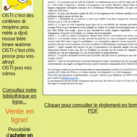
OSTI c’èst dès
cintènes di
moyéns pou
mète a djoû
nosse bèle
linwe walone.
OSTI c’èst chîs
posse pou vos-
afroyî.
OSTI pou vos
sièrvu
Consultez notre
bibliothèque en
ligne...
Cliquer pour consulter le règlement en for
Vente en
PDF
ligne!
Possibilité
d'
acheter en