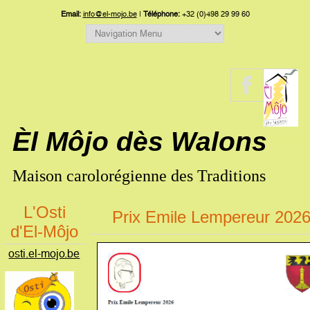
Email:
info@el-mojo.be
|
Téléphone:
+32 (0)498 29 99 60
Èl Môjo dès Walons
Maison carolorégienne des Traditions
L'Osti
Prix Emile Lempereur 202
d'El-Môjo
osti.el-mojo.be