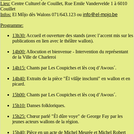
Lieu:
Centre Culturel de Couillet, Rue Emile Vandervelde 1 à 6010
Couillet
info@el-mojo.be
Infos:
El Môjo dès Walons 071/643.123 ou
Programme:
13h30:
Accueil et ouverture des stands (avec l’accent mis sur les
publications en lien avec le théâtre wallon).
14h00:
Allocution et bienvenue - Intervention du représentant
de la Ville de Charleroi
14h15:
Chants par Les Coupiches et lès coq d’Awous´.
14h40:
Extraits de la pièce "Ël vilâje insclumi" en wallon et en
picard.
15h00:
Chants par Les Coupiches et lès coq d’Awous´.
15h10:
Danses folkloriques.
15h25:
Chœur parlé "Èl dûre voye" de George Fay par les
jeunes acteurs wallons de la région.
15h40:
Pièce en un acte de Michel Meurée et Michel Robert