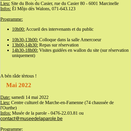
Lieu:
Site du Bois du Casier, rue du Casier 80 - 6001 Marcinelle
Infos:
Èl Môjo dès Walons, 071-643.123
Programme:
10h00:
Accueil des intervenants et du public
10h30-13h00:
Colloque dans la salle Amercoeur
13h00-14h30:
Repas sur réservation
14h30-18h00:
Visites guidées en wallon du site (sur réservation
uniquement)
A bén râde tèrtous !
Mai 2022
Date:
samedi 14 mai 2022
Lieu:
Centre culturel de Marche-en-Famenne (74 chaussée de
l'Ourthe)
Infos:
Musée de la parole - 0476-22.03.81 ou
contact@museedelaparole.be
Programme: