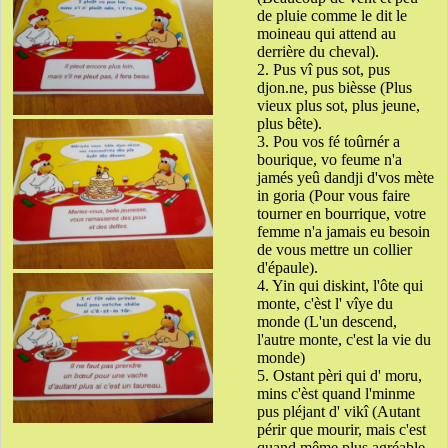
de pluie comme le dit le
moineau qui attend au
derrière du cheval).
2. Pus vî pus sot, pus
djon.ne, pus bièsse (Plus
vieux plus sot, plus jeune,
plus bête).
3. Pou vos fé toûrnér a
bourique, vo feume n'a
jamés yeû dandji d'vos mète
in goria (Pour vous faire
tourner en bourrique, votre
femme n'a jamais eu besoin
de vous mettre un collier
d'épaule).
4. Yin qui diskint, l'ôte qui
monte, c'èst l' vîye du
monde (L'un descend,
l'autre monte, c'est la vie du
monde)
5. Ostant pèri qui d' moru,
mins c'èst quand l'minme
pus pléjant d' vikî (Autant
périr que mourir, mais c'est
quand même plus agréable