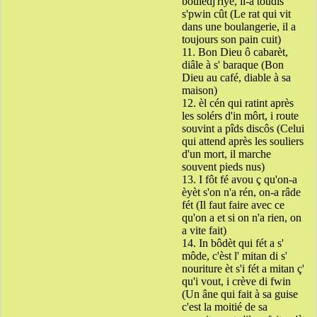
boulèdj'rîye, il-a toudis
s'pwin cût (Le rat qui vit
dans une boulangerie, il a
toujours son pain cuit)
11. Bon Dieu ô cabarèt,
diâle à s' baraque (Bon
Dieu au café, diable à sa
maison)
12. èl cén qui ratint après
les solérs d'in môrt, i route
souvint a pîds discôs (Celui
qui attend après les souliers
d'un mort, il marche
souvent pieds nus)
13. I fôt fé avou ç qu'on-a
èyèt s'on n'a rén, on-a râde
fét (Il faut faire avec ce
qu'on a et si on n'a rien, on
a vite fait)
14. In bôdèt qui fét a s'
môde, c'èst l' mitan di s'
nouriture èt s'i fét a mitan ç'
qu'i vout, i crève di fwin
(Un âne qui fait à sa guise
c'est la moitié de sa