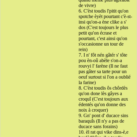
de vivre)
6. C'èst toudis l'pitit qu'on
spotche èyèt pourtant c'è-st-
insi qu'on-a ène clike a s'
dos (C'est toujours le plus
petit qu'on écrase et
pourtant, c'est ainsi qu'on
s'occasionne un tour de
rein)
7. I n' fôt nén gâtér s' tôte
pou èn-oû abèle s'on-a
rouvyi l' farène (Il ne faut
pas gâter sa tarte pour un
oeuf surtout si l'on a oublié
la farine)
8. C'èst toudis ôs chôrdès
qu'on done lès gâyes a
croquî (C'est toujours aux
édentés qu'on donne des
noix à croquer)
9. Gn' pont d' ducace sins
baraquîs (Il n'y a pas de
ducace sans forains)
10. èl rat qui vike dins-è,e