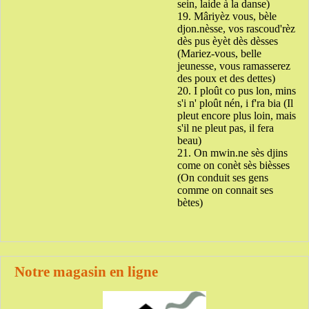
sein, laide à la danse)
19. Mâriyèz vous, bèle
djon.nèsse, vos rascoud'rèz
dès pus èyèt dès dèsses
(Mariez-vous, belle
jeunesse, vous ramasserez
des poux et des dettes)
20. I ploût co pus lon, mins
s'i n' ploût nén, i f'ra bia (Il
pleut encore plus loin, mais
s'il ne pleut pas, il fera
beau)
21. On mwin.ne sès djins
come on conèt sès bièsses
(On conduit ses gens
comme on connait ses
bètes)
Notre magasin en ligne