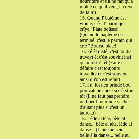
nourriture et s'il ne fait qu'à
moitié ce qu'il veut, il crève
de faim)
15. Quand l' batème èst
woute, c'èst l' parin qui
crîye "Plate boûsse!"
(Quand le baptème est
terminé, c'est le parrain qui
crie "Bourse plate!"
16. Fé èt disfé, c'èst toudis
travayî èt c'èst souvint insi
qu'on-èst r' fét (Faire et
défaire c'est toujours
travailler et c'est souvent
ainsi qu'on est refait)
17. I n' fôt nén prinde boû
pou vatche abèle si c'è-st-in
tôr (Il ne faut pas prendre
un boeuf pour une vache
d'autant plus si c'est un
taureau)
18. Lède al tète, bèle al
danse... bèle al tète, lède al
danse... (Laide au sein,
belle à la danse... belle au